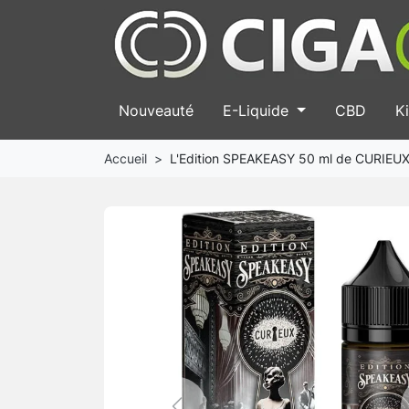
Nouveauté
E-Liquide
CBD
Ki
Accueil
L'Edition SPEAKEASY 50 ml de CURIEU