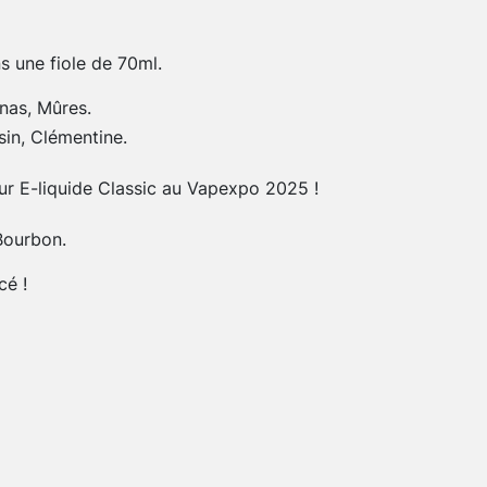
s une fiole de 70ml.
nas, Mûres.
isin, Clémentine.
eur E-liquide Classic au Vapexpo 2025 !
 Bourbon.
cé !