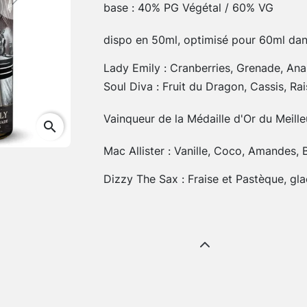
Next
base : 40% PG Végétal / 60% VG
dispo en 50ml, optimisé pour 60ml dan
Lady Emily : Cranberries, Grenade, Ana
Soul Diva : Fruit du Dragon, Cassis, Ra
Vainqueur de la Médaille d'Or du Meill
search
Mac Allister : Vanille, Coco, Amandes,
Dizzy The Sax : Fraise et Pastèque, gla