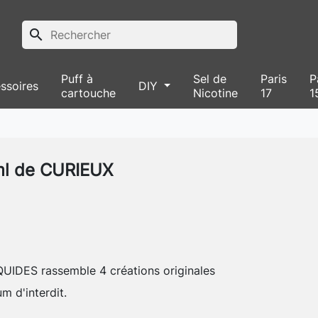
search
Puff à
Sel de
Paris
P
ssoires
DIY
cartouche
Nicotine
17
1
ml de CURIEUX
IDES rassemble 4 créations originales
m d'interdit.