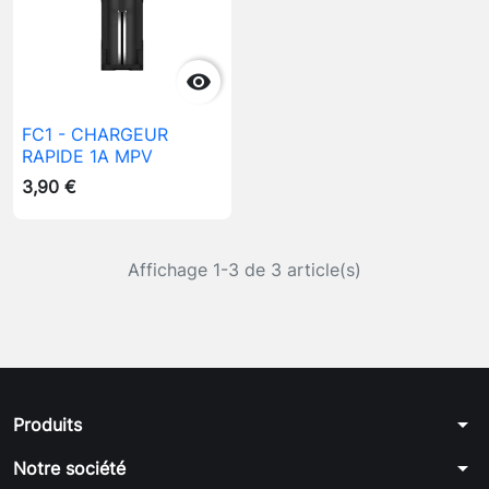

FC1 - CHARGEUR
RAPIDE 1A MPV
3,90 €
Affichage 1-3 de 3 article(s)
arrow_drop_down
Produits
arrow_drop_down
Notre société